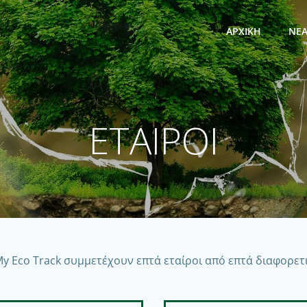
ΑΡΧΙΚΗ
ΝΕ
ΕΤΑΙΡΟΙ
My Eco Track συμμετέχουν επτά εταίροι από επτά διαφορετι