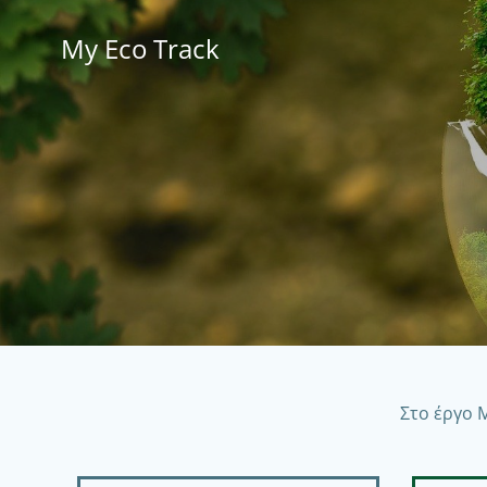
Skip
to
My Eco Track
content
Στο έργο 