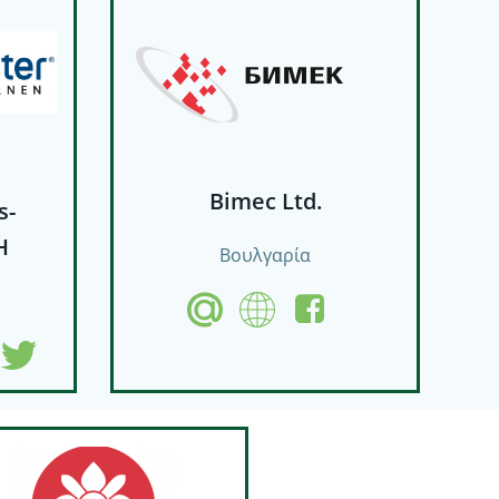
Bimec Ltd.
s-
H
Βουλγαρία