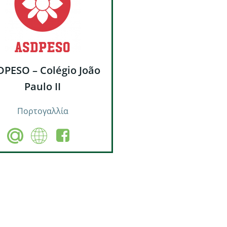
DPESO – Colégio João
Paulo II
Πορτογαλλία